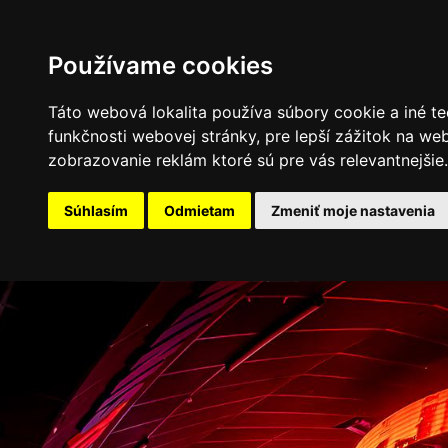
PROGRAM
FOTOGALÉRIA
NOVINKY
Používame cookies
Táto webová lokalita používa súbory cookie a iné te
funkčnosti webovej stránky
,
pre lepší zážitok na we
zobrazovanie reklám ktoré sú pre vás relevantnejšie
.
Súhlasím
Odmietam
Zmeniť moje nastavenia