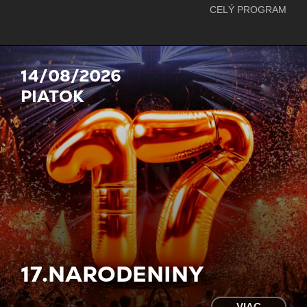
CELÝ PROGRAM
14/08/2026
PIATOK
17.NARODENINY
VIAC