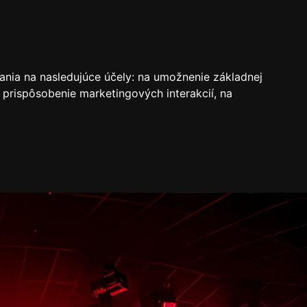
VSTUPENKY
REZERVÁCIE
O KLUBE
SK
ania na nasledujúce účely:
na umožnenie základnej
 prispôsobenie marketingových interakcií
,
na