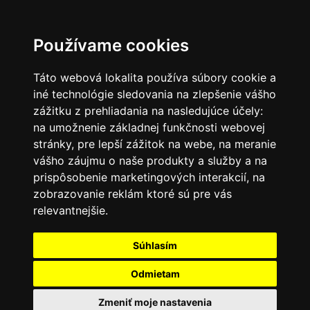
SK
Používame cookies
Táto webová lokalita používa súbory cookie a
iné technológie sledovania na zlepšenie vášho
zážitku z prehliadania na nasledujúce účely:
na umožnenie základnej funkčnosti webovej
stránky
,
pre lepší zážitok na webe
,
na meranie
vášho záujmu o naše produkty a služby a na
prispôsobenie marketingových interakcií
,
na
zobrazovanie reklám ktoré sú pre vás
relevantnejšie
.
Súhlasím
Odmietam
Zmeniť moje nastavenia