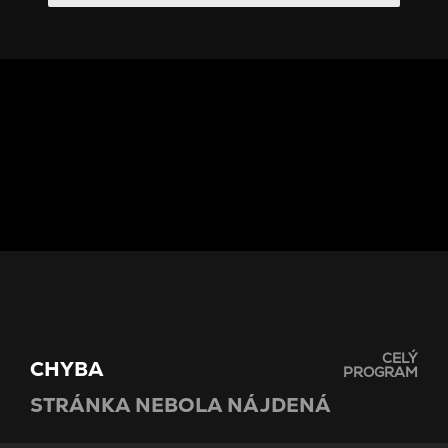
Notice
: Trying to access array offset on value of type null
in
/var/www/www.ministryoffun.sk/app/program.php
on
line
42
Notice
: Trying to access array offset on value of type null
in
/var/www/www.ministryoffun.sk/app/program.php
on
line
43
Notice
: Trying to access array offset on value of type null
in
/var/www/www.ministryoffun.sk/app/program.php
on
line
44
CELÝ
CHYBA
PROGRAM
STRÁNKA NEBOLA NÁJDENÁ