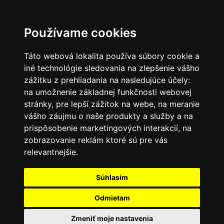
SK
Používame cookies
Táto webová lokalita používa súbory cookie a
iné technológie sledovania na zlepšenie vášho
zážitku z prehliadania na nasledujúce účely:
na umožnenie základnej funkčnosti webovej
stránky
,
pre lepší zážitok na webe
,
na meranie
vášho záujmu o naše produkty a služby a na
prispôsobenie marketingových interakcií
,
na
zobrazovanie reklám ktoré sú pre vás
relevantnejšie
.
Súhlasím
Odmietam
Zmeniť moje nastavenia