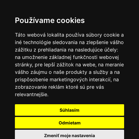
SK
Používame cookies
Táto webová lokalita používa súbory cookie a
iné technológie sledovania na zlepšenie vášho
zážitku z prehliadania na nasledujúce účely:
na umožnenie základnej funkčnosti webovej
stránky
,
pre lepší zážitok na webe
,
na meranie
vášho záujmu o naše produkty a služby a na
prispôsobenie marketingových interakcií
,
na
zobrazovanie reklám ktoré sú pre vás
relevantnejšie
.
Súhlasím
Odmietam
Zmeniť moje nastavenia