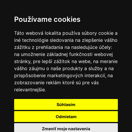
SK
Používame cookies
Táto webová lokalita používa súbory cookie a
iné technológie sledovania na zlepšenie vášho
zážitku z prehliadania na nasledujúce účely:
na umožnenie základnej funkčnosti webovej
stránky
,
pre lepší zážitok na webe
,
na meranie
vášho záujmu o naše produkty a služby a na
prispôsobenie marketingových interakcií
,
na
zobrazovanie reklám ktoré sú pre vás
relevantnejšie
.
Súhlasím
Odmietam
Zmeniť moje nastavenia