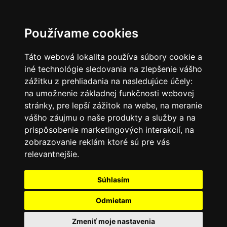
SK
Používame cookies
Táto webová lokalita používa súbory cookie a
iné technológie sledovania na zlepšenie vášho
zážitku z prehliadania na nasledujúce účely:
na umožnenie základnej funkčnosti webovej
stránky
,
pre lepší zážitok na webe
,
na meranie
vášho záujmu o naše produkty a služby a na
prispôsobenie marketingových interakcií
,
na
zobrazovanie reklám ktoré sú pre vás
relevantnejšie
.
Súhlasím
Odmietam
Zmeniť moje nastavenia