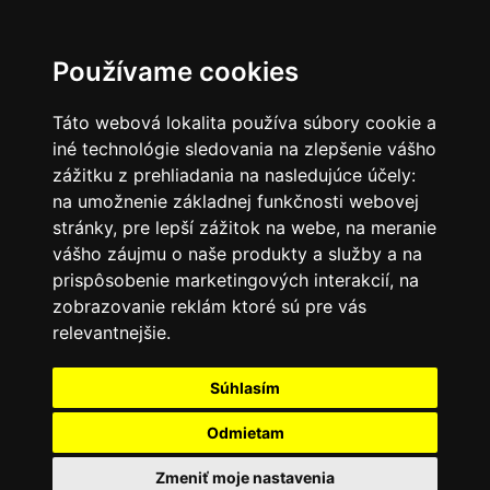
SK
Používame cookies
Táto webová lokalita používa súbory cookie a
iné technológie sledovania na zlepšenie vášho
zážitku z prehliadania na nasledujúce účely:
na umožnenie základnej funkčnosti webovej
stránky
,
pre lepší zážitok na webe
,
na meranie
vášho záujmu o naše produkty a služby a na
prispôsobenie marketingových interakcií
,
na
zobrazovanie reklám ktoré sú pre vás
relevantnejšie
.
Súhlasím
Odmietam
Zmeniť moje nastavenia