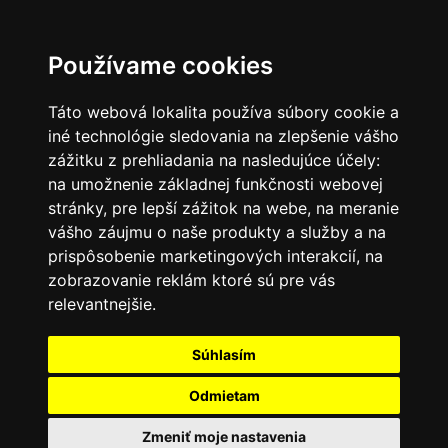
SK
Používame cookies
Táto webová lokalita používa súbory cookie a
iné technológie sledovania na zlepšenie vášho
zážitku z prehliadania na nasledujúce účely:
na umožnenie základnej funkčnosti webovej
stránky
,
pre lepší zážitok na webe
,
na meranie
vášho záujmu o naše produkty a služby a na
prispôsobenie marketingových interakcií
,
na
zobrazovanie reklám ktoré sú pre vás
relevantnejšie
.
Súhlasím
Odmietam
Zmeniť moje nastavenia