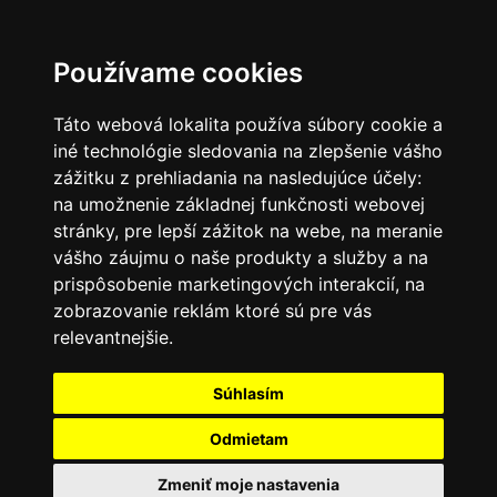
SK
Používame cookies
Táto webová lokalita používa súbory cookie a
iné technológie sledovania na zlepšenie vášho
zážitku z prehliadania na nasledujúce účely:
na umožnenie základnej funkčnosti webovej
stránky
,
pre lepší zážitok na webe
,
na meranie
vášho záujmu o naše produkty a služby a na
prispôsobenie marketingových interakcií
,
na
zobrazovanie reklám ktoré sú pre vás
relevantnejšie
.
Súhlasím
Odmietam
Zmeniť moje nastavenia