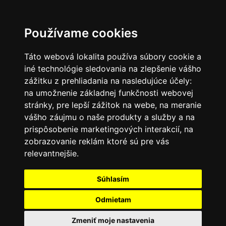
SK
Používame cookies
Táto webová lokalita používa súbory cookie a
iné technológie sledovania na zlepšenie vášho
zážitku z prehliadania na nasledujúce účely:
na umožnenie základnej funkčnosti webovej
stránky
,
pre lepší zážitok na webe
,
na meranie
vášho záujmu o naše produkty a služby a na
prispôsobenie marketingových interakcií
,
na
zobrazovanie reklám ktoré sú pre vás
relevantnejšie
.
Súhlasím
Odmietam
Zmeniť moje nastavenia