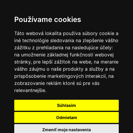
SK
Používame cookies
Táto webová lokalita používa súbory cookie a
iné technológie sledovania na zlepšenie vášho
zážitku z prehliadania na nasledujúce účely:
na umožnenie základnej funkčnosti webovej
stránky
,
pre lepší zážitok na webe
,
na meranie
vášho záujmu o naše produkty a služby a na
prispôsobenie marketingových interakcií
,
na
zobrazovanie reklám ktoré sú pre vás
relevantnejšie
.
Súhlasím
Odmietam
Zmeniť moje nastavenia