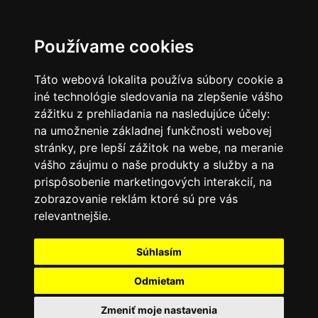
SK
Používame cookies
Táto webová lokalita používa súbory cookie a
iné technológie sledovania na zlepšenie vášho
zážitku z prehliadania na nasledujúce účely:
na umožnenie základnej funkčnosti webovej
stránky
,
pre lepší zážitok na webe
,
na meranie
vášho záujmu o naše produkty a služby a na
prispôsobenie marketingových interakcií
,
na
zobrazovanie reklám ktoré sú pre vás
relevantnejšie
.
Súhlasím
Odmietam
Zmeniť moje nastavenia