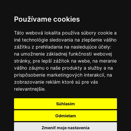
SK
Používame cookies
Táto webová lokalita používa súbory cookie a
iné technológie sledovania na zlepšenie vášho
zážitku z prehliadania na nasledujúce účely:
na umožnenie základnej funkčnosti webovej
stránky
,
pre lepší zážitok na webe
,
na meranie
vášho záujmu o naše produkty a služby a na
prispôsobenie marketingových interakcií
,
na
zobrazovanie reklám ktoré sú pre vás
relevantnejšie
.
Súhlasím
Odmietam
Zmeniť moje nastavenia