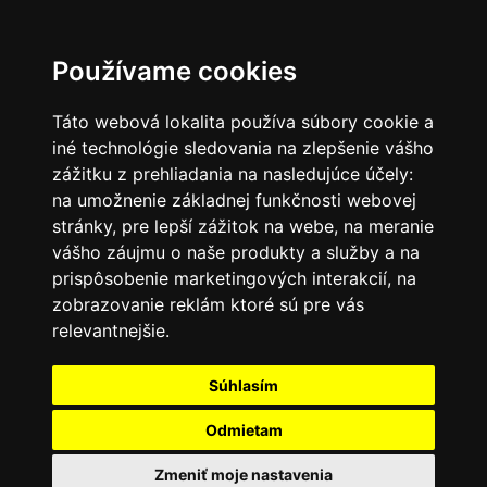
SK
Používame cookies
Táto webová lokalita používa súbory cookie a
iné technológie sledovania na zlepšenie vášho
zážitku z prehliadania na nasledujúce účely:
na umožnenie základnej funkčnosti webovej
stránky
,
pre lepší zážitok na webe
,
na meranie
vášho záujmu o naše produkty a služby a na
prispôsobenie marketingových interakcií
,
na
zobrazovanie reklám ktoré sú pre vás
relevantnejšie
.
Súhlasím
Odmietam
Zmeniť moje nastavenia