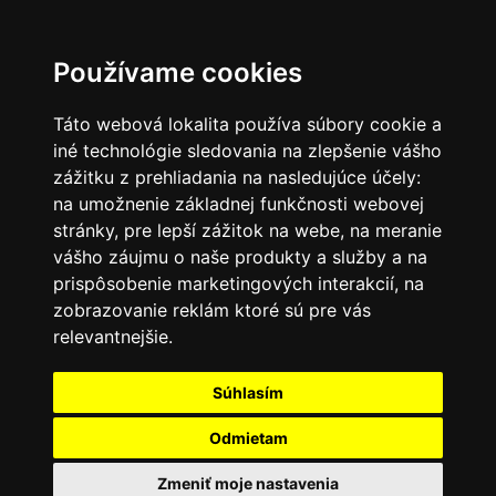
SK
Používame cookies
Táto webová lokalita používa súbory cookie a
iné technológie sledovania na zlepšenie vášho
zážitku z prehliadania na nasledujúce účely:
na umožnenie základnej funkčnosti webovej
stránky
,
pre lepší zážitok na webe
,
na meranie
vášho záujmu o naše produkty a služby a na
prispôsobenie marketingových interakcií
,
na
zobrazovanie reklám ktoré sú pre vás
relevantnejšie
.
Súhlasím
Odmietam
Zmeniť moje nastavenia