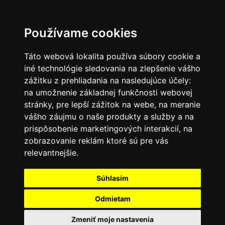
SK
Používame cookies
Táto webová lokalita používa súbory cookie a
iné technológie sledovania na zlepšenie vášho
zážitku z prehliadania na nasledujúce účely:
na umožnenie základnej funkčnosti webovej
stránky
,
pre lepší zážitok na webe
,
na meranie
vášho záujmu o naše produkty a služby a na
prispôsobenie marketingových interakcií
,
na
zobrazovanie reklám ktoré sú pre vás
relevantnejšie
.
Súhlasím
Odmietam
Zmeniť moje nastavenia