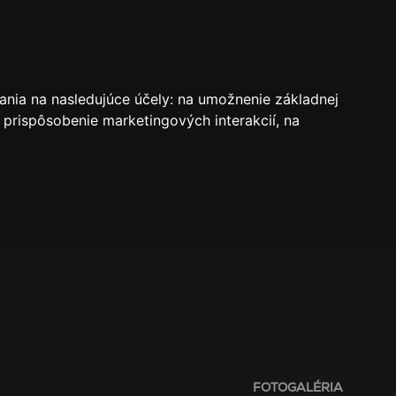
VSTUPENKY
REZERVÁCIE
O KLUBE
SK
ania na nasledujúce účely:
na umožnenie základnej
 prispôsobenie marketingových interakcií
,
na
FOTOGALÉRIA