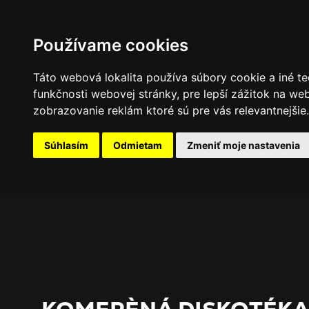
PROGRAM
FOTOGALÉRIA
NOVINKY
Používame cookies
Táto webová lokalita používa súbory cookie a iné te
funkčnosti webovej stránky
,
pre lepší zážitok na we
zobrazovanie reklám ktoré sú pre vás relevantnejšie
.
Súhlasím
Odmietam
Zmeniť moje nastavenia