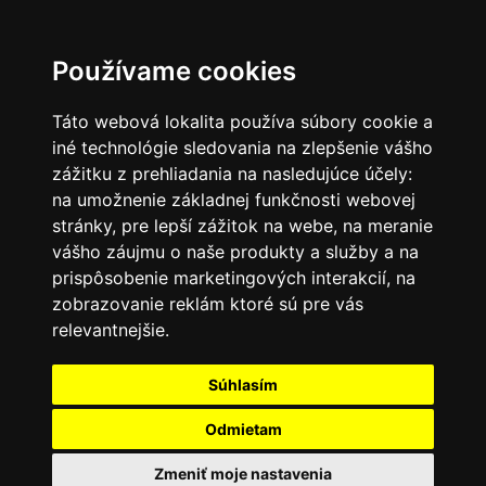
SK
Používame cookies
Táto webová lokalita používa súbory cookie a
iné technológie sledovania na zlepšenie vášho
zážitku z prehliadania na nasledujúce účely:
na umožnenie základnej funkčnosti webovej
stránky
,
pre lepší zážitok na webe
,
na meranie
vášho záujmu o naše produkty a služby a na
prispôsobenie marketingových interakcií
,
na
zobrazovanie reklám ktoré sú pre vás
relevantnejšie
.
Súhlasím
Odmietam
Zmeniť moje nastavenia