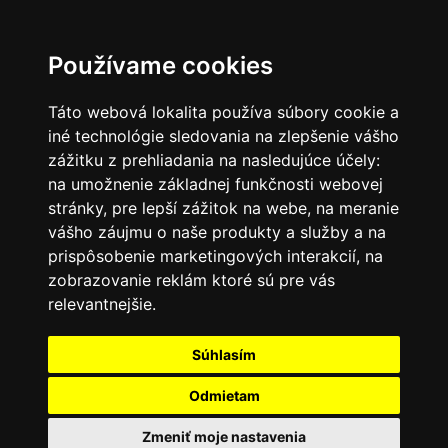
SK
Používame cookies
Táto webová lokalita používa súbory cookie a
iné technológie sledovania na zlepšenie vášho
zážitku z prehliadania na nasledujúce účely:
na umožnenie základnej funkčnosti webovej
stránky
,
pre lepší zážitok na webe
,
na meranie
vášho záujmu o naše produkty a služby a na
prispôsobenie marketingových interakcií
,
na
zobrazovanie reklám ktoré sú pre vás
relevantnejšie
.
Súhlasím
Odmietam
Zmeniť moje nastavenia