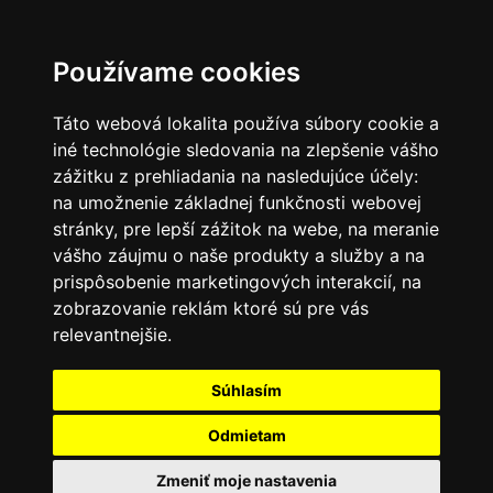
SK
Používame cookies
Táto webová lokalita používa súbory cookie a
iné technológie sledovania na zlepšenie vášho
zážitku z prehliadania na nasledujúce účely:
na umožnenie základnej funkčnosti webovej
stránky
,
pre lepší zážitok na webe
,
na meranie
vášho záujmu o naše produkty a služby a na
prispôsobenie marketingových interakcií
,
na
zobrazovanie reklám ktoré sú pre vás
relevantnejšie
.
Súhlasím
Odmietam
Zmeniť moje nastavenia