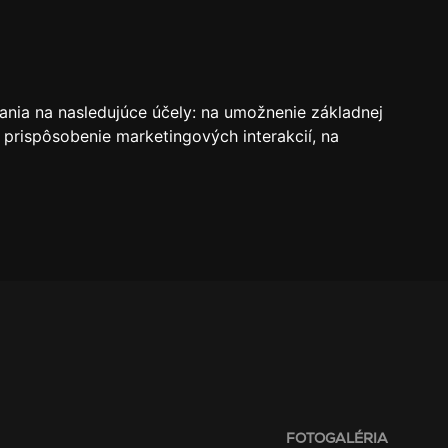
VSTUPENKY
REZERVÁCIE
O KLUBE
SK
ania na nasledujúce účely:
na umožnenie základnej
 prispôsobenie marketingových interakcií
,
na
FOTOGALÉRIA