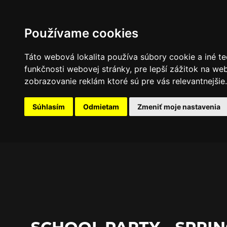
PROGRAM
FOTOGALÉRIA
NOVINKY
Používame cookies
Táto webová lokalita používa súbory cookie a iné te
funkčnosti webovej stránky
,
pre lepší zážitok na we
zobrazovanie reklám ktoré sú pre vás relevantnejšie
.
Súhlasím
Odmietam
Zmeniť moje nastavenia