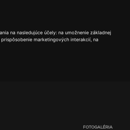
VSTUPENKY
REZERVÁCIE
O KLUBE
SK
ania na nasledujúce účely:
na umožnenie základnej
 prispôsobenie marketingových interakcií
,
na
FOTOGALÉRIA