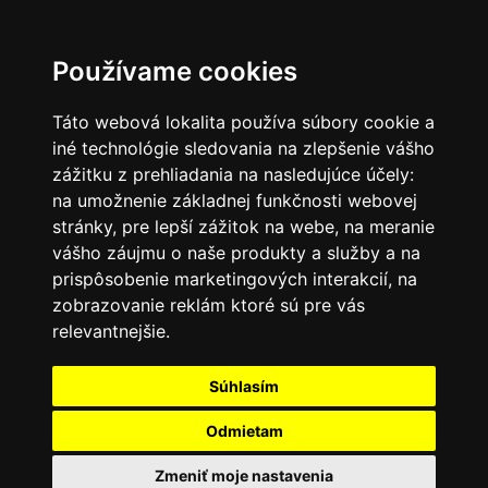
SK
Používame cookies
Táto webová lokalita používa súbory cookie a
iné technológie sledovania na zlepšenie vášho
zážitku z prehliadania na nasledujúce účely:
na umožnenie základnej funkčnosti webovej
stránky
,
pre lepší zážitok na webe
,
na meranie
vášho záujmu o naše produkty a služby a na
prispôsobenie marketingových interakcií
,
na
zobrazovanie reklám ktoré sú pre vás
relevantnejšie
.
Súhlasím
Odmietam
Zmeniť moje nastavenia