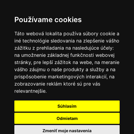
SK
Používame cookies
Táto webová lokalita používa súbory cookie a
iné technológie sledovania na zlepšenie vášho
zážitku z prehliadania na nasledujúce účely:
na umožnenie základnej funkčnosti webovej
stránky
,
pre lepší zážitok na webe
,
na meranie
vášho záujmu o naše produkty a služby a na
prispôsobenie marketingových interakcií
,
na
zobrazovanie reklám ktoré sú pre vás
relevantnejšie
.
Súhlasím
Odmietam
Zmeniť moje nastavenia