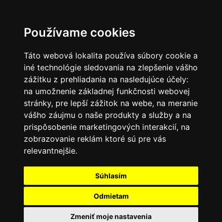
SK
Používame cookies
Táto webová lokalita používa súbory cookie a
iné technológie sledovania na zlepšenie vášho
zážitku z prehliadania na nasledujúce účely:
na umožnenie základnej funkčnosti webovej
stránky
,
pre lepší zážitok na webe
,
na meranie
vášho záujmu o naše produkty a služby a na
prispôsobenie marketingových interakcií
,
na
zobrazovanie reklám ktoré sú pre vás
relevantnejšie
.
Súhlasím
Odmietam
Zmeniť moje nastavenia