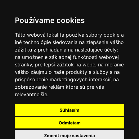
SK
Používame cookies
Táto webová lokalita používa súbory cookie a
iné technológie sledovania na zlepšenie vášho
zážitku z prehliadania na nasledujúce účely:
na umožnenie základnej funkčnosti webovej
stránky
,
pre lepší zážitok na webe
,
na meranie
vášho záujmu o naše produkty a služby a na
prispôsobenie marketingových interakcií
,
na
zobrazovanie reklám ktoré sú pre vás
relevantnejšie
.
Súhlasím
Odmietam
Zmeniť moje nastavenia