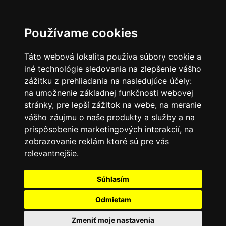
SK
Používame cookies
Táto webová lokalita používa súbory cookie a
iné technológie sledovania na zlepšenie vášho
zážitku z prehliadania na nasledujúce účely:
na umožnenie základnej funkčnosti webovej
stránky
,
pre lepší zážitok na webe
,
na meranie
vášho záujmu o naše produkty a služby a na
prispôsobenie marketingových interakcií
,
na
zobrazovanie reklám ktoré sú pre vás
relevantnejšie
.
Súhlasím
Odmietam
Zmeniť moje nastavenia