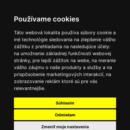
SK
Používame cookies
Táto webová lokalita používa súbory cookie a
iné technológie sledovania na zlepšenie vášho
zážitku z prehliadania na nasledujúce účely:
na umožnenie základnej funkčnosti webovej
stránky
,
pre lepší zážitok na webe
,
na meranie
vášho záujmu o naše produkty a služby a na
prispôsobenie marketingových interakcií
,
na
zobrazovanie reklám ktoré sú pre vás
relevantnejšie
.
Súhlasím
Odmietam
Zmeniť moje nastavenia