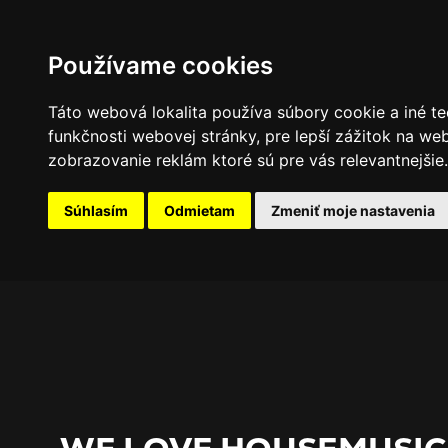
PROGRAM
FOTOGALÉRIA
NOVINKY
Používame cookies
Táto webová lokalita používa súbory cookie a iné te
funkčnosti webovej stránky
,
pre lepší zážitok na we
zobrazovanie reklám ktoré sú pre vás relevantnejšie
.
Súhlasím
Odmietam
Zmeniť moje nastavenia