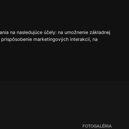
VSTUPENKY
REZERVÁCIE
O KLUBE
SK
ania na nasledujúce účely:
na umožnenie základnej
 prispôsobenie marketingových interakcií
,
na
FOTOGALÉRIA