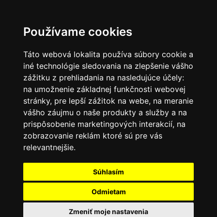
SK
Používame cookies
Táto webová lokalita používa súbory cookie a
iné technológie sledovania na zlepšenie vášho
zážitku z prehliadania na nasledujúce účely:
na umožnenie základnej funkčnosti webovej
stránky
,
pre lepší zážitok na webe
,
na meranie
vášho záujmu o naše produkty a služby a na
prispôsobenie marketingových interakcií
,
na
zobrazovanie reklám ktoré sú pre vás
relevantnejšie
.
Súhlasím
Odmietam
Zmeniť moje nastavenia