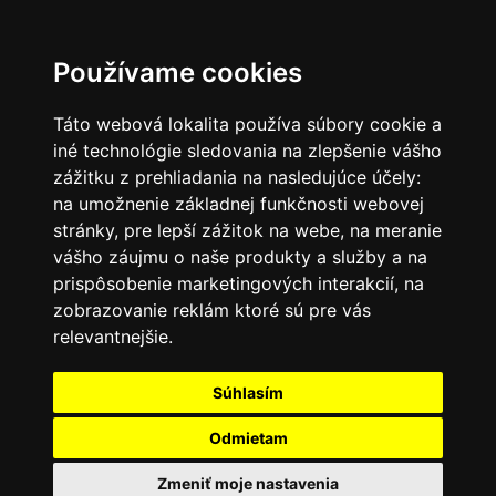
SK
Používame cookies
Táto webová lokalita používa súbory cookie a
iné technológie sledovania na zlepšenie vášho
zážitku z prehliadania na nasledujúce účely:
na umožnenie základnej funkčnosti webovej
stránky
,
pre lepší zážitok na webe
,
na meranie
vášho záujmu o naše produkty a služby a na
prispôsobenie marketingových interakcií
,
na
zobrazovanie reklám ktoré sú pre vás
relevantnejšie
.
Súhlasím
Odmietam
Zmeniť moje nastavenia