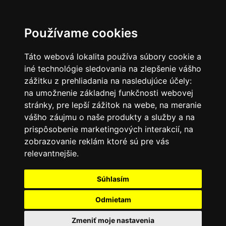
SK
Používame cookies
Táto webová lokalita používa súbory cookie a
iné technológie sledovania na zlepšenie vášho
zážitku z prehliadania na nasledujúce účely:
na umožnenie základnej funkčnosti webovej
stránky
,
pre lepší zážitok na webe
,
na meranie
vášho záujmu o naše produkty a služby a na
prispôsobenie marketingových interakcií
,
na
zobrazovanie reklám ktoré sú pre vás
relevantnejšie
.
Súhlasím
Odmietam
Zmeniť moje nastavenia