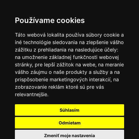
SK
Používame cookies
Táto webová lokalita používa súbory cookie a
iné technológie sledovania na zlepšenie vášho
zážitku z prehliadania na nasledujúce účely:
na umožnenie základnej funkčnosti webovej
stránky
,
pre lepší zážitok na webe
,
na meranie
vášho záujmu o naše produkty a služby a na
prispôsobenie marketingových interakcií
,
na
zobrazovanie reklám ktoré sú pre vás
relevantnejšie
.
Súhlasím
Odmietam
Zmeniť moje nastavenia