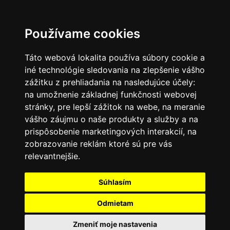
SK
Používame cookies
Táto webová lokalita používa súbory cookie a
iné technológie sledovania na zlepšenie vášho
zážitku z prehliadania na nasledujúce účely:
na umožnenie základnej funkčnosti webovej
stránky
,
pre lepší zážitok na webe
,
na meranie
vášho záujmu o naše produkty a služby a na
prispôsobenie marketingových interakcií
,
na
zobrazovanie reklám ktoré sú pre vás
relevantnejšie
.
Súhlasím
Odmietam
Zmeniť moje nastavenia