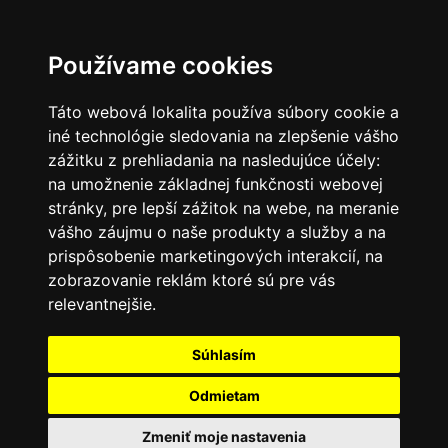
SK
Používame cookies
Táto webová lokalita používa súbory cookie a
iné technológie sledovania na zlepšenie vášho
zážitku z prehliadania na nasledujúce účely:
na umožnenie základnej funkčnosti webovej
stránky
,
pre lepší zážitok na webe
,
na meranie
vášho záujmu o naše produkty a služby a na
prispôsobenie marketingových interakcií
,
na
zobrazovanie reklám ktoré sú pre vás
relevantnejšie
.
Súhlasím
Odmietam
Zmeniť moje nastavenia