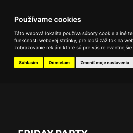
PROGRAM
FOTOGALÉRIA
NOVINKY
Používame cookies
Táto webová lokalita používa súbory cookie a iné te
funkčnosti webovej stránky
,
pre lepší zážitok na we
zobrazovanie reklám ktoré sú pre vás relevantnejšie
.
Súhlasím
Odmietam
Zmeniť moje nastavenia