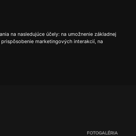
VSTUPENKY
REZERVÁCIE
O KLUBE
SK
ania na nasledujúce účely:
na umožnenie základnej
 prispôsobenie marketingových interakcií
,
na
FOTOGALÉRIA