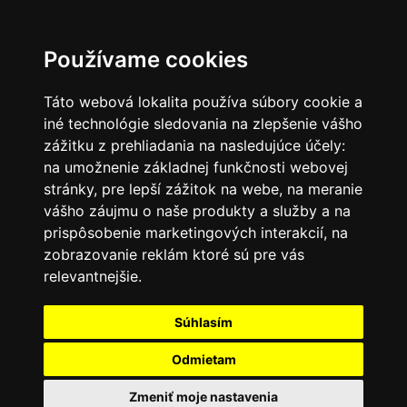
SK
Používame cookies
Táto webová lokalita používa súbory cookie a
iné technológie sledovania na zlepšenie vášho
zážitku z prehliadania na nasledujúce účely:
na umožnenie základnej funkčnosti webovej
stránky
,
pre lepší zážitok na webe
,
na meranie
vášho záujmu o naše produkty a služby a na
prispôsobenie marketingových interakcií
,
na
zobrazovanie reklám ktoré sú pre vás
relevantnejšie
.
Súhlasím
Odmietam
Zmeniť moje nastavenia