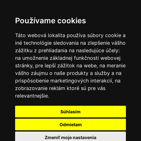
SK
Používame cookies
Táto webová lokalita používa súbory cookie a
iné technológie sledovania na zlepšenie vášho
zážitku z prehliadania na nasledujúce účely:
na umožnenie základnej funkčnosti webovej
stránky
,
pre lepší zážitok na webe
,
na meranie
vášho záujmu o naše produkty a služby a na
prispôsobenie marketingových interakcií
,
na
zobrazovanie reklám ktoré sú pre vás
relevantnejšie
.
Súhlasím
Odmietam
Zmeniť moje nastavenia