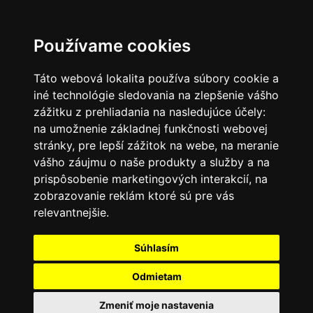
SK
Používame cookies
Táto webová lokalita používa súbory cookie a
iné technológie sledovania na zlepšenie vášho
zážitku z prehliadania na nasledujúce účely:
na umožnenie základnej funkčnosti webovej
stránky
,
pre lepší zážitok na webe
,
na meranie
vášho záujmu o naše produkty a služby a na
prispôsobenie marketingových interakcií
,
na
zobrazovanie reklám ktoré sú pre vás
relevantnejšie
.
Súhlasím
Odmietam
Zmeniť moje nastavenia