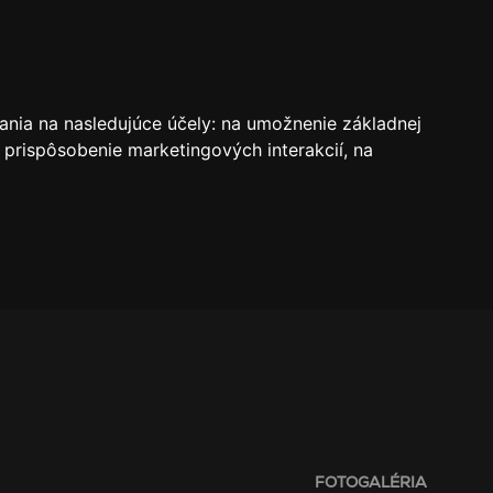
VSTUPENKY
REZERVÁCIE
O KLUBE
SK
ania na nasledujúce účely:
na umožnenie základnej
 prispôsobenie marketingových interakcií
,
na
FOTOGALÉRIA