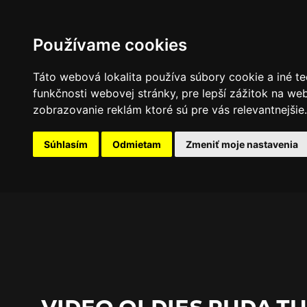
PROGRAM
FOTOGALÉRIA
NOVINKY
Používame cookies
Táto webová lokalita používa súbory cookie a iné te
funkčnosti webovej stránky
,
pre lepší zážitok na we
zobrazovanie reklám ktoré sú pre vás relevantnejšie
.
Súhlasím
Odmietam
Zmeniť moje nastavenia