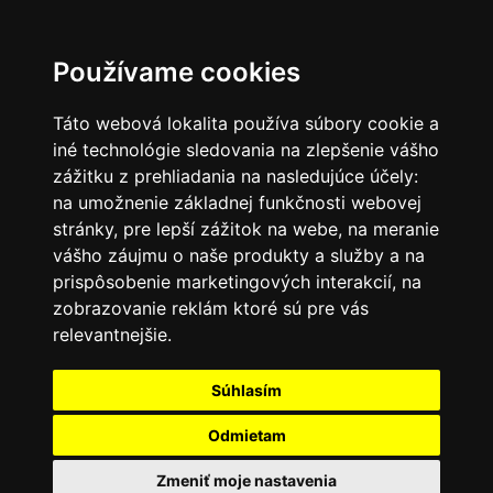
SK
Používame cookies
Táto webová lokalita používa súbory cookie a
iné technológie sledovania na zlepšenie vášho
zážitku z prehliadania na nasledujúce účely:
na umožnenie základnej funkčnosti webovej
stránky
,
pre lepší zážitok na webe
,
na meranie
vášho záujmu o naše produkty a služby a na
prispôsobenie marketingových interakcií
,
na
zobrazovanie reklám ktoré sú pre vás
relevantnejšie
.
Súhlasím
Odmietam
Zmeniť moje nastavenia