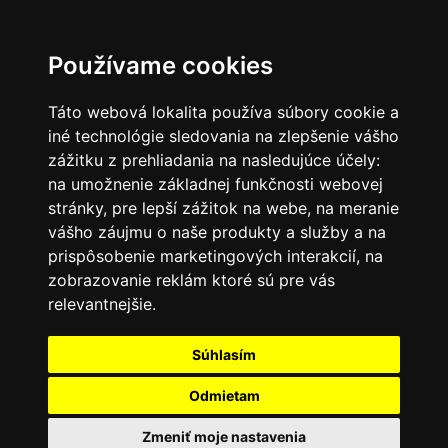
SK
Používame cookies
Táto webová lokalita používa súbory cookie a
iné technológie sledovania na zlepšenie vášho
zážitku z prehliadania na nasledujúce účely:
na umožnenie základnej funkčnosti webovej
stránky
,
pre lepší zážitok na webe
,
na meranie
vášho záujmu o naše produkty a služby a na
prispôsobenie marketingových interakcií
,
na
zobrazovanie reklám ktoré sú pre vás
relevantnejšie
.
Súhlasím
Odmietam
Zmeniť moje nastavenia