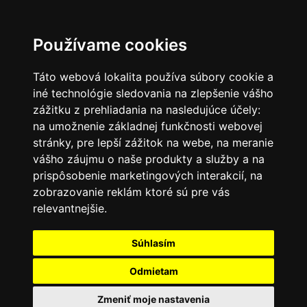
SK
Používame cookies
Táto webová lokalita používa súbory cookie a
iné technológie sledovania na zlepšenie vášho
zážitku z prehliadania na nasledujúce účely:
na umožnenie základnej funkčnosti webovej
stránky
,
pre lepší zážitok na webe
,
na meranie
vášho záujmu o naše produkty a služby a na
prispôsobenie marketingových interakcií
,
na
zobrazovanie reklám ktoré sú pre vás
relevantnejšie
.
Súhlasím
Odmietam
Zmeniť moje nastavenia