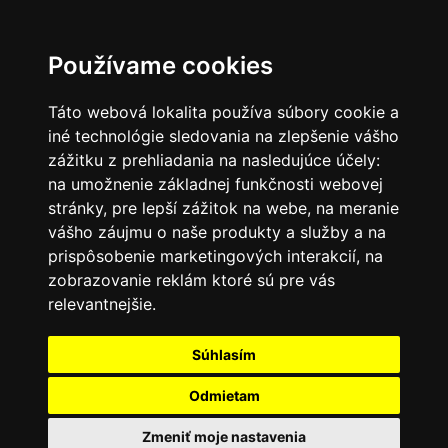
SK
Používame cookies
Táto webová lokalita používa súbory cookie a
iné technológie sledovania na zlepšenie vášho
zážitku z prehliadania na nasledujúce účely:
na umožnenie základnej funkčnosti webovej
stránky
,
pre lepší zážitok na webe
,
na meranie
vášho záujmu o naše produkty a služby a na
prispôsobenie marketingových interakcií
,
na
zobrazovanie reklám ktoré sú pre vás
relevantnejšie
.
Súhlasím
Odmietam
Zmeniť moje nastavenia