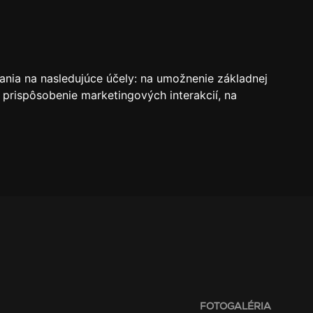
VSTUPENKY
REZERVÁCIE
O KLUBE
SK
ania na nasledujúce účely:
na umožnenie základnej
 prispôsobenie marketingových interakcií
,
na
FOTOGALÉRIA