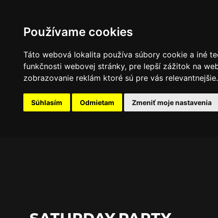
PROGRAM
FOTOGALÉRIA
NOVINKY
Používame cookies
Táto webová lokalita používa súbory cookie a iné te
funkčnosti webovej stránky
,
pre lepší zážitok na we
zobrazovanie reklám ktoré sú pre vás relevantnejšie
.
Súhlasím
Odmietam
Zmeniť moje nastavenia