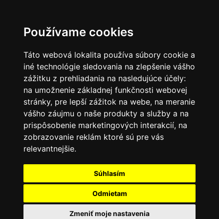
SK
Používame cookies
Táto webová lokalita používa súbory cookie a
iné technológie sledovania na zlepšenie vášho
zážitku z prehliadania na nasledujúce účely:
na umožnenie základnej funkčnosti webovej
stránky
,
pre lepší zážitok na webe
,
na meranie
vášho záujmu o naše produkty a služby a na
prispôsobenie marketingových interakcií
,
na
zobrazovanie reklám ktoré sú pre vás
relevantnejšie
.
Súhlasím
Odmietam
Zmeniť moje nastavenia