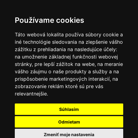
SK
Používame cookies
Táto webová lokalita používa súbory cookie a
iné technológie sledovania na zlepšenie vášho
zážitku z prehliadania na nasledujúce účely:
na umožnenie základnej funkčnosti webovej
stránky
,
pre lepší zážitok na webe
,
na meranie
vášho záujmu o naše produkty a služby a na
prispôsobenie marketingových interakcií
,
na
zobrazovanie reklám ktoré sú pre vás
relevantnejšie
.
Súhlasím
Odmietam
Zmeniť moje nastavenia