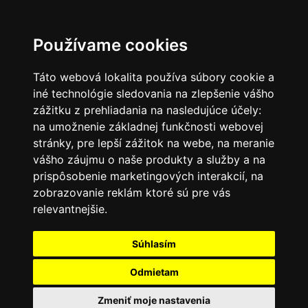
SK
Používame cookies
Táto webová lokalita používa súbory cookie a
iné technológie sledovania na zlepšenie vášho
zážitku z prehliadania na nasledujúce účely:
na umožnenie základnej funkčnosti webovej
stránky
,
pre lepší zážitok na webe
,
na meranie
vášho záujmu o naše produkty a služby a na
prispôsobenie marketingových interakcií
,
na
zobrazovanie reklám ktoré sú pre vás
relevantnejšie
.
Súhlasím
Odmietam
Zmeniť moje nastavenia