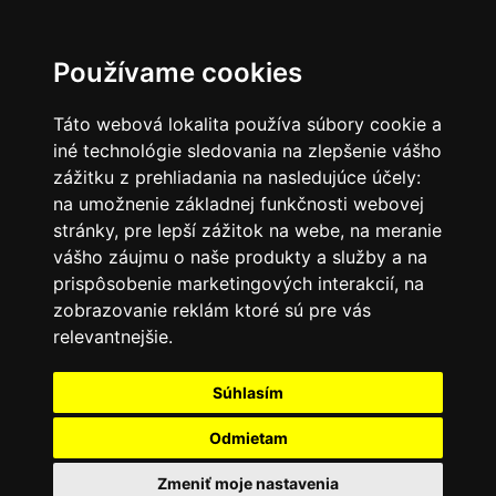
SK
Používame cookies
Táto webová lokalita používa súbory cookie a
iné technológie sledovania na zlepšenie vášho
zážitku z prehliadania na nasledujúce účely:
na umožnenie základnej funkčnosti webovej
stránky
,
pre lepší zážitok na webe
,
na meranie
vášho záujmu o naše produkty a služby a na
prispôsobenie marketingových interakcií
,
na
zobrazovanie reklám ktoré sú pre vás
relevantnejšie
.
Súhlasím
Odmietam
Zmeniť moje nastavenia