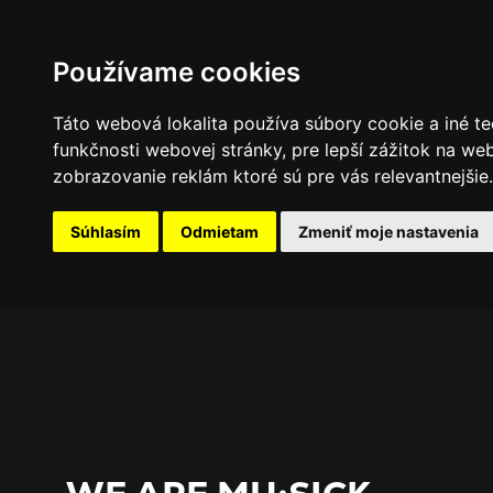
PROGRAM
FOTOGALÉRIA
NOVINKY
Používame cookies
Táto webová lokalita používa súbory cookie a iné te
funkčnosti webovej stránky
,
pre lepší zážitok na we
zobrazovanie reklám ktoré sú pre vás relevantnejšie
.
Súhlasím
Odmietam
Zmeniť moje nastavenia