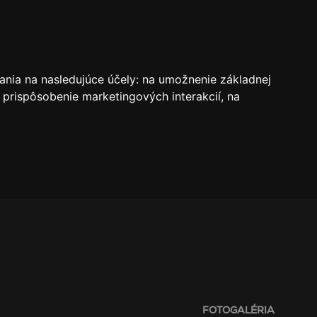
VSTUPENKY
REZERVÁCIE
O KLUBE
SK
ania na nasledujúce účely:
na umožnenie základnej
 prispôsobenie marketingových interakcií
,
na
FOTOGALÉRIA